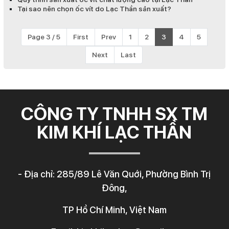
Tại sao nên chọn ốc vít do Lạc Thần sản xuất?
Page 3 / 5
First
Prev
1
2
3
4
5
Next
Last
CÔNG TY TNHH SX TM
KIM KHÍ LẠC THẦN
- Địa chỉ: 285/89 Lê Văn Quới, Phường Bình Trị
Đông,
TP Hồ Chí Minh, Việt Nam