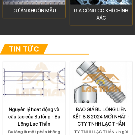
ÁN KHUÔN MẪU
GIA CÔNG CƠ KHÍ CHÍNH
CÔNG N
XÁC
TIN TỨC
ên lý hoạt động và
BÁO GIÁ BU LÔNG LIÊN
Nhữn
ạo của Bu lông - Bu
KẾT 8.8 2024 MỚI NHẤT -
Bulo
Lông Lạc Thần
CTY TNHH LẠC THẦN
Đoạn 
ng là một phần không
TY TNHH LẠC THẦN xin gửi