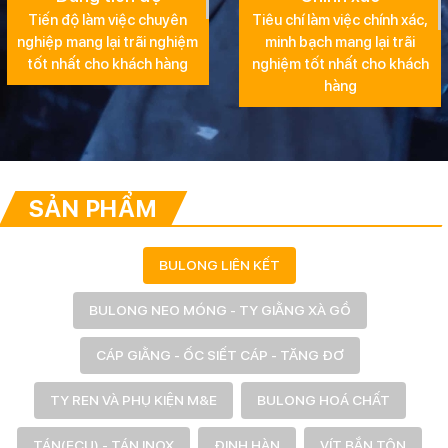
Tiến độ làm việc chuyên
Tiêu chí làm việc chính xác,
nghiệp mang lại trãi nghiệm
minh bạch mang lại trãi
tốt nhất cho khách hàng
nghiệm tốt nhất cho khách
hàng
SẢN PHẨM
BULONG LIÊN KẾT
BULONG NEO MÓNG - TY GIẰNG XÀ GỒ
CÁP GIẰNG - ỐC SIẾT CÁP - TĂNG ĐƠ
TY REN VÀ PHỤ KIỆN M&E
BULONG HOÁ CHẤT
TÁN(ECU) - TÁN INOX
ĐINH HÀN
VÍT BẮN TÔN