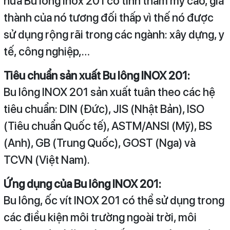
nữa Bu lông inox 201 có tính thẩm mỹ cao, giá
thành của nó tương đối thấp vì thế nó được
sử dụng rộng rãi trong các ngành: xây dựng, y
tế, công nghiệp,…
Tiêu chuẩn sản xuất Bu lông INOX 201:
Bu lông INOX 201 sản xuất tuân theo các hệ
tiêu chuẩn: DIN (Đức), JIS (Nhật Bản), ISO
(Tiêu chuẩn Quốc tế), ASTM/ANSI (Mỹ), BS
(Anh), GB (Trung Quốc), GOST (Nga) và
TCVN (Việt Nam).
Ứng dụng của Bu lông INOX 201:
Bu lông, ốc vít INOX 201 có thể sử dụng trong
các điều kiện môi trường ngoài trời, môi