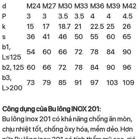
d
M24
M27
M30
M33
M36
M39
M42
P
3
3
3.5
3.5
4
4
4.5
k
15
17
18.7
21
22.5
25
26
s
36
41
46
50
55
60
65
b1,
54
60
66
72
78
84
90
L≤125
b2, 125
60
66
72
78
84
90
96
b3,
73
79
85
91
97
103
109
L>200
Công dụng của Bu lông INOX 201:
Bu lông inox 201 có khả năng chống ăn mòn,
chịu nhiệt tốt, chống ôxy hóa, mềm dẻo. Hơn