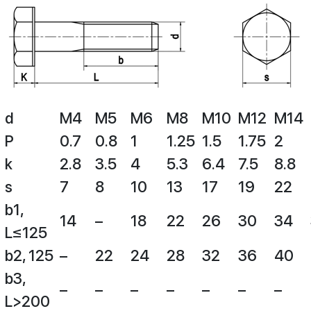
d
M4
M5
M6
M8
M10
M12
M14
P
0.7
0.8
1
1.25
1.5
1.75
2
k
2.8
3.5
4
5.3
6.4
7.5
8.8
s
7
8
10
13
17
19
22
b1,
14
–
18
22
26
30
34
L≤125
b2, 125
–
22
24
28
32
36
40
b3,
–
–
–
–
–
–
–
L>200