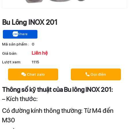
Bu Lông INOX 201
Share
Mã sản phẩm :
0
Liên hệ
Giá bán:
Lượt xem:
1115
Chat zalo
Gọi điện
Thông số kỹ thuật của Bu lông INOX 201:
– Kích thước:
Có đường kính thông thường: Từ M4 đến
M30