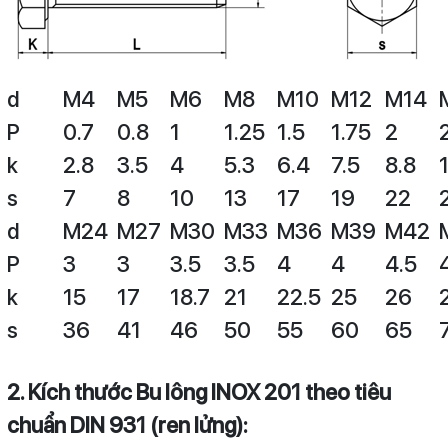
d
M4
M5
M6
M8
M10
M12
M14
P
0.7
0.8
1
1.25
1.5
1.75
2
k
2.8
3.5
4
5.3
6.4
7.5
8.8
s
7
8
10
13
17
19
22
d
M24
M27
M30
M33
M36
M39
M42
P
3
3
3.5
3.5
4
4
4.5
k
15
17
18.7
21
22.5
25
26
s
36
41
46
50
55
60
65
2. Kích thước Bu lông INOX 201 theo tiêu
chuẩn DIN 931 (ren lửng):