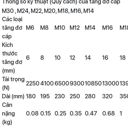
Thông số kỹ thuật (Quy cách) của tăng đơ cáp
M30 , M24, M22, M20, M18, M16, M14
Các loại
tăng đơ
M6
M8
M10
M12
M14
M16
M1
cáp
Kích
thước
6
8
10
12
14
16
18
tăng đơ
(mm)
Tải trọng
2250
4100
6500
9300
10850
13000
13
(N)
Dài (mm)
180
195
230
250
280
320
35
Cân
nặng
0.08
0.15
0.25
0.35
0.47
0.68
1
(kg)