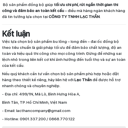
Bộ sản phẩm đồng bộ giúp
tối ưu chi phí, rút ngắn thời gian thi
công và đảm bảo an toàn kết cấu
– điều mà hàng ngàn khách hàng
đã tin tưởng lựa chọn tại
CÔNG TY TNHH LẠC THẦN
.
Kết luận
Việc lựa chọn bộ sản phẩm bu lông – long đền – đai ốc đồng bộ
theo tiêu chuẩn là giải pháp tối ưu để đảm bảo chất lượng, độ an
toàn và hiệu quả thi công cho mọi công trình. Đừng để những sai
lệch nhỏ trong liên kết cơ khí ảnh hưởng đến tuổi thọ và sự an toàn
của kết cấu.
Nếu quý khách cần tư vấn chọn bộ sản phẩm phù hợp hoặc đặt
hàng theo thiết kế riêng, hãy liên hệ với
Lạc Thần
để được hỗ trợ
nhanh chóng và chuyên nghiệp.
- Địa chỉ: 499/1N, Mã Lò, Bình Hưng Hòa A,
Bình Tân, TP. Hồ Chí Minh, Việt Nam
- Email: lacthancompany@gmail.com
- Hotline: 0901.337.200 / 0868.770.122