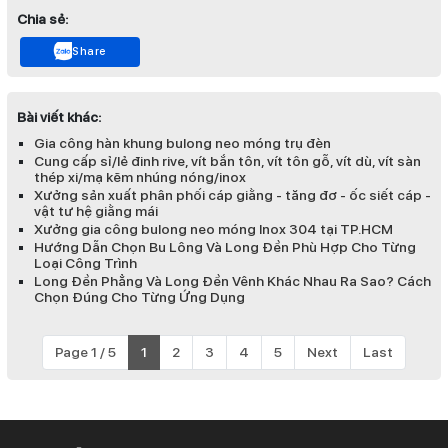
Chia sẻ:
Share
Bài viết khác:
Gia công hàn khung bulong neo móng trụ đèn
Cung cấp sỉ/lẻ đinh rive, vít bắn tôn, vít tôn gỗ, vít dù, vít sàn
thép xi/mạ kẽm nhúng nóng/inox
Xưởng sản xuất phân phối cáp giằng - tăng đơ - ốc siết cáp -
vật tư hệ giằng mái
Xưởng gia công bulong neo móng Inox 304 tại TP.HCM
Hướng Dẫn Chọn Bu Lông Và Long Đền Phù Hợp Cho Từng
Loại Công Trình
Long Đền Phẳng Và Long Đền Vênh Khác Nhau Ra Sao? Cách
Chọn Đúng Cho Từng Ứng Dụng
Page 1 / 5
1
2
3
4
5
Next
Last